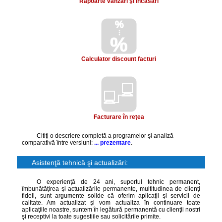
Rapoarte vânzări şi încasări
%
%
Calculator discount facturi
Facturare în reţea
Citiţi o descriere completă a programelor şi analiză
comparativă între versiuni:
... prezentare
.
Asistenţă tehnică şi actualizări:
O experienţă de 24 ani, suportul tehnic permanent,
îmbunătăţirea şi actualizările permanente, multitudinea de clienţi
fideli, sunt argumente solide că oferim aplicaţii şi servicii de
calitate. Am actualizat şi vom actualiza în continuare toate
aplicaţiile noastre, suntem în legătură permanentă cu clienţii nostri
şi receptivi la toate sugestiile sau solicitările primite.