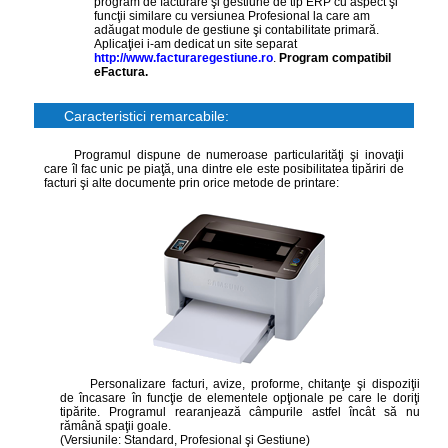
program de facturare şi gestiune de tip ERP cu aspect şi
funcţii similare cu versiunea Profesional la care am
adăugat module de gestiune şi contabilitate primară.
Aplicaţiei i-am dedicat un site separat
http://www.facturaregestiune.ro
.
Program compatibil
eFactura.
Caracteristici remarcabile:
Programul dispune de numeroase particularităţi şi inovaţii
care îl fac unic pe piaţă, una dintre ele este posibilitatea tipăriri de
facturi şi alte documente prin orice metode de printare:
Personalizare facturi, avize, proforme, chitanţe şi dispoziţii
de încasare în funcţie de elementele opţionale pe care le doriţi
tipărite. Programul rearanjează câmpurile astfel încât să nu
rămână spaţii goale.
(Versiunile: Standard, Profesional şi Gestiune)