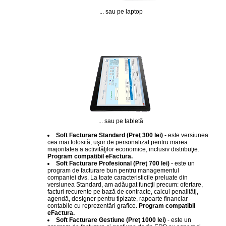
... sau pe laptop
... sau pe tabletă
Soft Facturare Standard
(Preţ
300
lei
)
- este versiunea
cea mai folosită, uşor de personalizat pentru marea
majoritatea a activităţilor economice, inclusiv distribuţie.
Program compatibil eFactura.
Soft Facturare Profesional
(Preţ
700
lei
)
- este un
program de facturare bun pentru managementul
companiei dvs. La toate caracteristicile preluate din
versiunea Standard, am adăugat funcţii precum: ofertare,
facturi recurente pe bază de contracte, calcul penalităţi,
agendă, designer pentru tipizate, rapoarte financiar -
contabile cu reprezentări grafice.
Program compatibil
eFactura.
Soft Facturare Gestiune
(Preţ
1000
lei
)
- este un